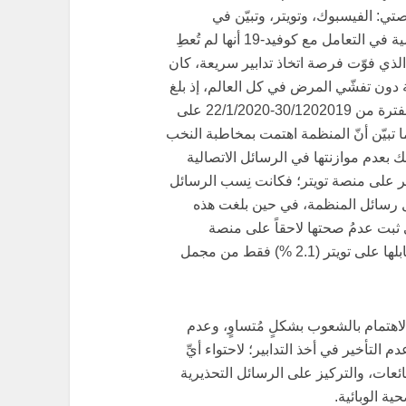
ي: الفيسبوك، وتويتر، وتبيّن في
المجمل من خلال دراسة رسائل منظمة الصحة العالمية في التعامل مع كوفيد-19 أنها لم تُعطِ
 الذي فوّت فرصة اتخاذ تدابير سريعة، كان
ة دون تفشّي المرض في كل العالم، إذ بلغ
عدد الرسائل المتعلقة بالمرض في بداياته، أي خلال الفترة من 30/1202019-22/1/2020 على
قابلها (64) على تويتر، كما تبيّن أنّ المنظمة اهتمت بمخاطبة النخب
ك بعدم موازنتها في الرسائل الاتصالية
كبر على منصة تويتر؛ فكانت نِسب الرسائل
 الفيسبوك (42 %) من مُجمل رسائل المنظمة، في حين بلغت هذه
لرسائل التي ثبت عدمُ صحتها لاحقاً على منصة
الفيسبوك (9.5 %) من الرسائل التي بثتها المنظمة، قابلها على تويتر (2.1 %) فقط من مجمل
اهتمام بالشعوب بشكلٍ مُتساوٍ، وعدم
التأخير في أخذ التدابير؛ لاحتواء أيِّ
عات، والتركيز على الرسائل التحذيرية
ة الوبائية.