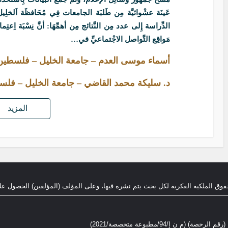
الدِّراسة إِلى عدد مِن النَّتائج مِن أهمِّهَا: أنَّ نِسْبَة اِ
مَواقِع التَّواصل الاجْتماعيِّ في…
أسماء موسى العدم – جامعة الخليل – فلسطين
د. سليكة محمد القاضي – جامعة الخليل – فل
المزيد
قوق الملكية الفكرية لكل بحث يتم نشره فيها، وعلى المؤلف (المؤلفين) الحصول عل
م ن إ/94/مطبوعة متخصصة/2021)