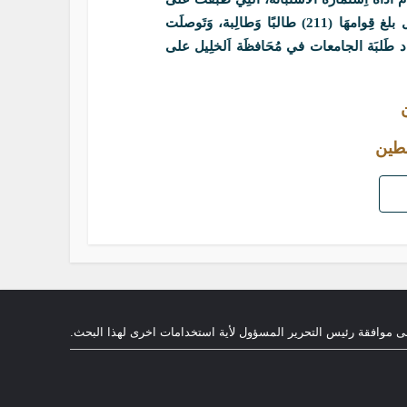
عَينَة عشْوائيَّة مِن طَلبَة الجامعات فِي مُحَافظَة اَلخلِيل بلغ قِوامهَا (211) طالبًا وَطالِبة، وَتَوصلَت
عتِماد طَلبَة الجامعات في مُحَافظَة اَلخلِيل على
سطين
ى موافقة رئيس التحرير المسؤول لأية استخدامات اخرى لهذا البحث.