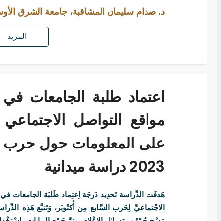
د. صدام سليمان المشاقبة، جامعة الشرق الأو
المزيد
اعتماد طلبة الجامعات في
مواقع التواصل الاجتماع
على المعلومات حول حرب ال
2023 دراسة ميدانية
هَدفَت الدِّراسة تَحدِيد دَرجَة اِعتِماد طَلبَة الجامعات في م
الاجْتماعيِّ لِحَرب السَّابع مِن أُكتُوبَر، وَتَتبَّع هَذِه الد
مَسْح جُمْهُور وَسائِل الإعْلام، وتمَّ جَمْع البيانات بِاسْتخْد