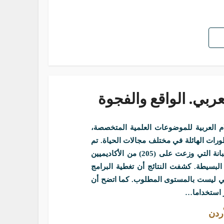
لعربي. الواقع والفجوة
العربية للموضوعات العلمية المتخصصة،
ورات الهائلة في مختلف مجالات الحياة. تم
اعتماد المنهج الوصفي التحليلي، واستخدام أداة الاستبانة التي وزعت على (205) من الأكاديميين
 البسيطة. كشفت النتائج أن تغطية البرامج
حلي ليست بالمستوى المطلوب. كما اتضح أن
ر استخداما…
أردن