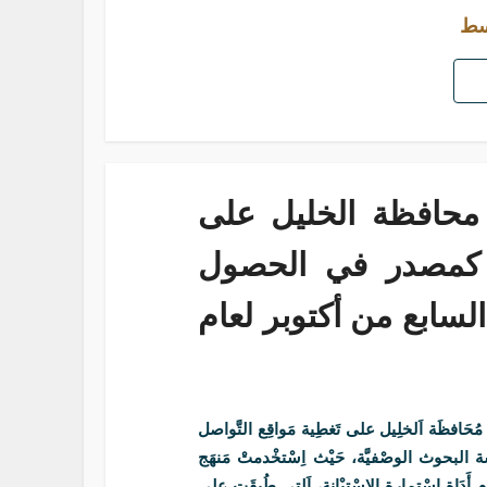
سط
 محافظة الخليل على
ي كمصدر في الحصول
سابع من أكتوبر لعام
ُحَافظَة اَلخلِيل على تَغطِية مَواقِع التَّواصل
ِّراسة البحوث الوصْفيَّة، حَيْث اِسْتخْدمتْ مَنهَج
ام أَدَاة اِسْتمارة الاسْتبْانة، اَلتِي طُبقَت على