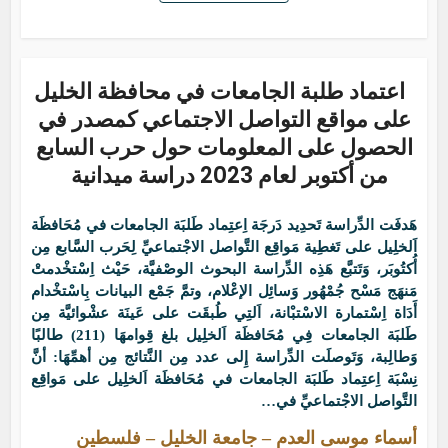
اعتماد طلبة الجامعات في محافظة الخليل
على مواقع التواصل الاجتماعي كمصدر في
الحصول على المعلومات حول حرب السابع
من أكتوبر لعام 2023 دراسة ميدانية
هَدفَت الدِّراسة تَحدِيد دَرجَة اِعتِماد طَلبَة الجامعات في مُحَافظَة
اَلخلِيل على تَغطِية مَواقِع التَّواصل الاجْتماعيِّ لِحَرب السَّابع مِن
أُكتُوبَر، وَتَتبَّع هَذِه الدِّراسة البحوث الوصْفيَّة، حَيْث اِسْتخْدمتْ
مَنهَج مَسْح جُمْهُور وَسائِل الإعْلام، وتمَّ جَمْع البيانات بِاسْتخْدام
أَدَاة اِسْتمارة الاسْتبْانة، اَلتِي طُبقَت على عَينَة عشْوائيَّة مِن
طَلبَة الجامعات فِي مُحَافظَة اَلخلِيل بلغ قِوامهَا (211) طالبًا
وَطالِبة، وَتَوصلَت الدِّراسة إِلى عدد مِن النَّتائج مِن أهمِّهَا: أنَّ
نِسْبَة اِعتِماد طَلبَة الجامعات في مُحَافظَة اَلخلِيل على مَواقِع
التَّواصل الاجْتماعيِّ في…
أسماء موسى العدم – جامعة الخليل – فلسطين