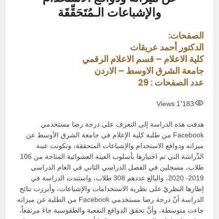
والإشباعات الـمُتَحَقِّقَة
الصفحات:
الدكتور أحمد عريقات
كلية الاعلام – قسم الاعلام الرقمي
جامعة الشرق الاوسط – الاردن
عدد الصفحات : 29
Views
1٬183
هدفت هذه الدراسة إلى التعرف على درجة رضا مستخدمي
Facebook من طلبة كلية الإعلام في جامعة الشرق الأوسط عن
ميزاته ودوافع الاستخدام والإشباعات المتحققة، وتكونت عينة
الدِّراسَة التي تم اختيارها بأسلوب العينة العشوائية المتاحة من 106
طلاب، مسجلين في الفصل الدراسي الثاني في العام الدراسي
2019- 2020، والبالغ عددهم 308 طلاب، واستندت الدراسة في
إطارها النظريّ على نظرية الاستخدامات والإشباعات، وأبرزت نتائج
الدراسة أنّ درجة رضا مستخدمي Facebook من الطلبة عن ميزاته
جاءت متوسطة، وأنَّ تحقق الدوافع النفعية والطقوسية جاءَ مرتفعاً،